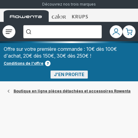
Découvrez nos trois marques
Accueil
Accueil
Accueil
["Que
Rowenta
Rowenta
Rowenta
recherchez-
vous
?","Aspirateurs
Ouvrir
Mon
Mon
balais","Machines
le
compte
pani
à
Café
menu
à
Offre sur votre première commande : 10€ dès 100€
Grains","Centrales
d'achat, 20€ dès 150€, 30€ dès 250€ !
Vapeurs","Sèche
Cheveux"]
Conditions de l'offre
J'EN PROFITE
Boutique en ligne pièces détachées et accessoires Rowenta