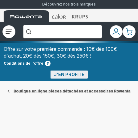
Découvrez nos trois marques
Accueil
Accueil
Accueil
["Que
Rowenta
Rowenta
Rowenta
recherchez-
vous
?","Aspirateurs
Ouvrir
Mon
Mon
balais","Machines
le
compte
pani
à
Café
menu
à
Offre sur votre première commande : 10€ dès 100€
Grains","Centrales
d'achat, 20€ dès 150€, 30€ dès 250€ !
Vapeurs","Sèche
Cheveux"]
Conditions de l'offre
J'EN PROFITE
Boutique en ligne pièces détachées et accessoires Rowenta