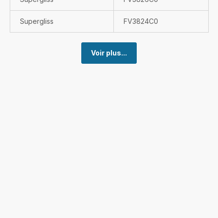
Supergliss
FV3824C0
Voir plus...