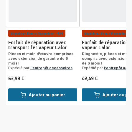
Eligible au Bonus Réparation : -15€
Eligible au Bonus Réparation : 
Forfait de réparation avec
Forfait de réparation f
transport fer vapeur Calor
vapeur Calor
Pièces et main d'œuvre comprises
Diagnostic, pièces et mai
avec extension de garantie de 6
compris avec extension de
mois !
de 6 mois !
Expédié par
l’entrepôt accessoires
Expédié par
l’entrepôt acc
63,99 €
42,49 €
Prix
Prix
Ajouter au panier
Ajouter au pa