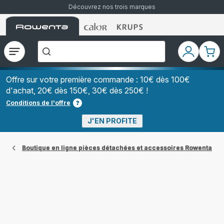
Découvrez nos trois marques
Accueil
Accueil
Accueil
["Que
Rowenta
Rowenta
Rowenta
recherchez-
vous
?","Aspirateurs
Ouvrir
Mon
Mon
balais","Machines
le
compte
pani
à
Café
menu
à
Offre sur votre première commande : 10€ dès 100€
Grains","Centrales
d'achat, 20€ dès 150€, 30€ dès 250€ !
Vapeurs","Sèche
Cheveux"]
Conditions de l'offre
J'EN PROFITE
Boutique en ligne pièces détachées et accessoires Rowenta