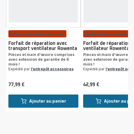
Eligible au Bonus Réparation : -15€
Eligible au Bonus Réparation : 
Forfait de réparation avec
Forfait de réparation
transport ventilateur Rowenta
ventilateur Rowenta
Pièces et main d'œuvre comprises
Pièces et main d'œuvre c
avec extension de garantie de 6
avec extension de garantie
mois !
mois !
Expédié par
l’entrepôt accessoires
Expédié par
l’entrepôt acc
77,99 €
42,99 €
Prix
Prix
Ajouter au panier
Ajouter au pa