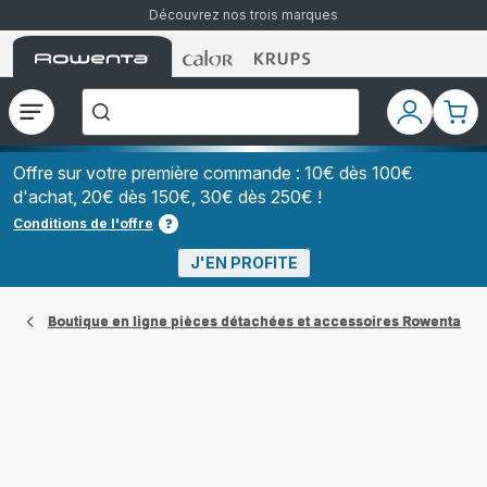
Découvrez nos trois marques
Accueil
Accueil
Accueil
["Que
Rowenta
Rowenta
Rowenta
recherchez-
vous
?","Aspirateurs
Ouvrir
Mon
Mon
balais","Machines
le
compte
pani
à
Café
menu
à
Offre sur votre première commande : 10€ dès 100€
Grains","Centrales
d'achat, 20€ dès 150€, 30€ dès 250€ !
Vapeurs","Sèche
Cheveux"]
Conditions de l'offre
J'EN PROFITE
Boutique en ligne pièces détachées et accessoires Rowenta