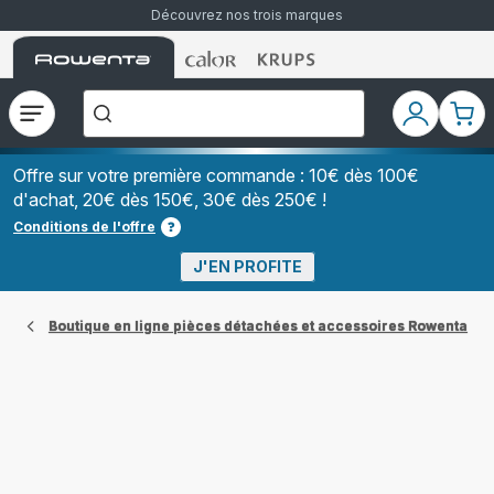
Découvrez nos trois marques
Accueil
Accueil
Accueil
["Que
Rowenta
Rowenta
Rowenta
recherchez-
vous
?","Aspirateurs
Ouvrir
Mon
Mon
balais","Machines
le
compte
pani
à
Café
menu
à
Offre sur votre première commande : 10€ dès 100€
Grains","Centrales
d'achat, 20€ dès 150€, 30€ dès 250€ !
Vapeurs","Sèche
Cheveux"]
Conditions de l'offre
J'EN PROFITE
Boutique en ligne pièces détachées et accessoires Rowenta