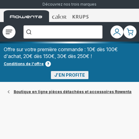
Découvrez nos trois marques
Accueil
Accueil
Accueil
["Que
Rowenta
Rowenta
Rowenta
recherchez-
vous
?","Aspirateurs
Ouvrir
Mon
Mon
balais","Machines
le
compte
pani
à
Café
menu
à
Offre sur votre première commande : 10€ dès 100€
Grains","Centrales
d'achat, 20€ dès 150€, 30€ dès 250€ !
Vapeurs","Sèche
Cheveux"]
Conditions de l'offre
J'EN PROFITE
Boutique en ligne pièces détachées et accessoires Rowenta