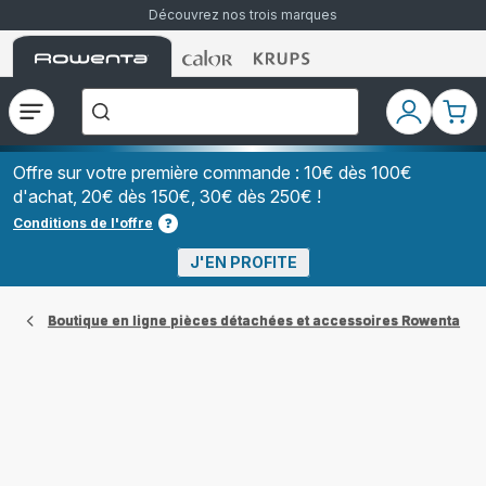
Découvrez nos trois marques
Accueil
Accueil
Accueil
["Que
Rowenta
Rowenta
Rowenta
recherchez-
vous
?","Aspirateurs
Ouvrir
Mon
Mon
balais","Machines
le
compte
pani
à
Café
menu
à
Offre sur votre première commande : 10€ dès 100€
Grains","Centrales
d'achat, 20€ dès 150€, 30€ dès 250€ !
Vapeurs","Sèche
Cheveux"]
Conditions de l'offre
J'EN PROFITE
Boutique en ligne pièces détachées et accessoires Rowenta