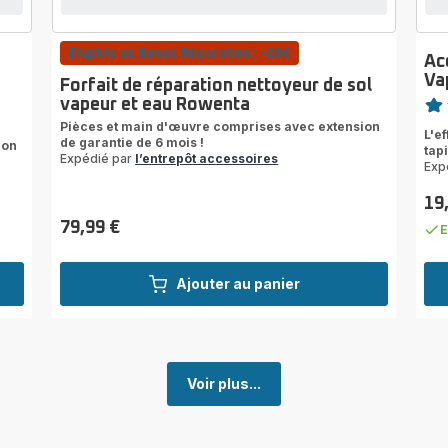
Eligible au Bonus Réparation : -20€
Ac
Va
Forfait de réparation nettoyeur de sol
Note
vapeur et eau Rowenta
Avi
Pièces et main d'œuvre comprises avec extension
L'e
de garantie de 6 mois !
5
ion
tap
Expédié par
l’entrepôt accessoires
étoi
Exp
(mo
19
Prix
79,99 €
E
Prix
Ajouter au panier
Voir plus...