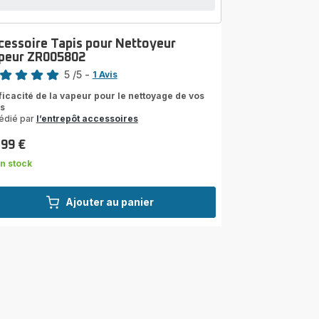
cessoire Tapis pour Nettoyeur
peur ZR005802
5
/5
-
1 Avis
s
fficacité de la vapeur pour le nettoyage de vos
is
les
édié par
l’entrepôt accessoires
yenne)
,99 €
n stock
Ajouter au panier