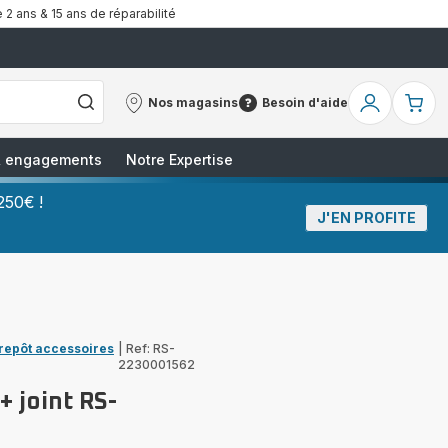
 2 ans & 15 ans de réparabilité
Nos magasins
Besoin d'aide
Nos
Besoin
Mon
Mo
magasins
d'aide
compte
pa
 & engagements
Notre Expertise
250€ !
J'EN PROFITE
trepôt accessoires
|
Ref: RS-
2230001562
 joint RS-