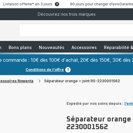
Livraison offerte* en 3 jours
90 jours pour changer d’avis
Garantie
Découvrez nos trois marques
["Que
recherchez-
vous
?","Aspirateurs
balais","Machines
à
Café
à
n
Bons plans
Nouveautés
Accessoires
Réparabilité
Grains","Centrales
Vapeurs","Sèche
Cheveux"]
ère commande : 10€ dès 100€ d'achat, 20€ dès 150€, 30€ dès 
Conditions de l'offre
cessoires Rowenta
Séparateur orange + joint RS-2230001562
Expédié par nos soins depuis :
l’en
Séparateur orange +
2230001562