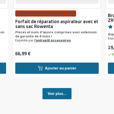
Eligible au Bonus Réparation : -40€
Br
ZR
Forfait de réparation aspirateur avec et
Note
sans sac Rowenta
rati
ion
Pièces et main d'œuvre comprises avec extension
Asp
de garantie de 6 mois !
Exp
Expédié par
l’entrepôt accessoires
19
Prix
66,99 €
E
Prix
Ajouter au panier
Voir plus...