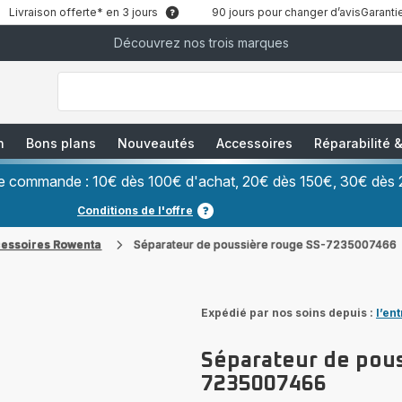
Livraison offerte* en 3 jours
90 jours pour changer d’avis
Garantie
Découvrez nos trois marques
["Que
recherchez-
vous
?","Aspirateurs
balais","Machines
à
Café
à
n
Bons plans
Nouveautés
Accessoires
Réparabilité
Grains","Centrales
Vapeurs","Sèche
Cheveux"]
ère commande : 10€ dès 100€ d'achat, 20€ dès 150€, 30€ dès 
Conditions de l'offre
cessoires Rowenta
Séparateur de poussière rouge SS-7235007466
Expédié par nos soins depuis :
l’en
Séparateur de pous
7235007466