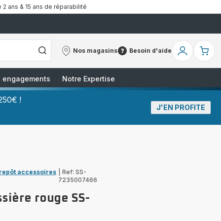
 2 ans & 15 ans de réparabilité
Nos magasins
Besoin d'aide
Nos
Besoin
Mon
Mo
magasins
d'aide
compte
pa
 & engagements
Notre Expertise
250€ !
J'EN PROFITE
trepôt accessoires
|
Ref: SS-
7235007466
sière rouge SS-