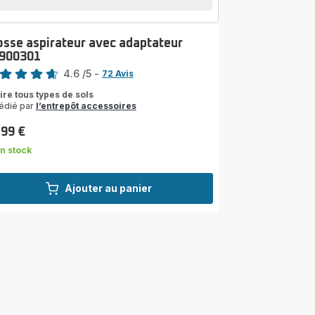
osse aspirateur avec adaptateur
900301
4.6
/5
-
72 Avis
ngs.4.6
ire tous types de sols
édié par
l’entrepôt accessoires
,99 €
n stock
Ajouter au panier