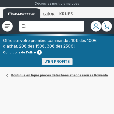
Découvrez nos trois marques
Accueil
Accueil
Accueil
["Que
Rowenta
Rowenta
Rowenta
recherchez-
vous
?","Aspirateurs
Ouvrir
Mon
Mon
balais","Machines
le
compte
pani
à
Café
menu
à
Offre sur votre première commande : 10€ dès 100€
Grains","Centrales
d'achat, 20€ dès 150€, 30€ dès 250€ !
Vapeurs","Sèche
Cheveux"]
Conditions de l'offre
J'EN PROFITE
Boutique en ligne pièces détachées et accessoires Rowenta