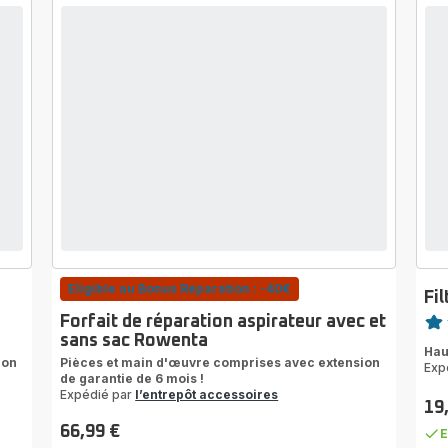
Eligible au Bonus Réparation : -40€
Fi
Note
Forfait de réparation aspirateur avec et
sans sac Rowenta
rati
Hau
ion
Pièces et main d'œuvre comprises avec extension
Exp
de garantie de 6 mois !
Expédié par
l’entrepôt accessoires
19
Prix
66,99 €
E
Prix