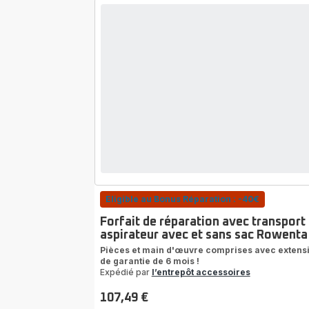
Eligible au Bonus Réparation : -40€
Forfait de réparation avec transport
aspirateur avec et sans sac Rowenta
Pièces et main d'œuvre comprises avec extens
de garantie de 6 mois !
Expédié par
l’entrepôt accessoires
107,49 €
Prix