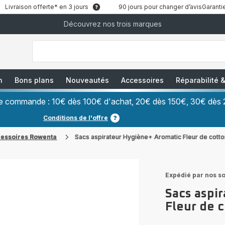
Livraison offerte* en 3 jours
90 jours pour changer d’avis
Garantie
Découvrez nos trois marques
["Que
recherchez-
vous
?","Aspirateurs
balais","Machines
à
Café
à
n
Bons plans
Nouveautés
Accessoires
Réparabilité
Grains","Centrales
Vapeurs","Sèche
Cheveux"]
ère commande : 10€ dès 100€ d'achat, 20€ dès 150€, 30€ dès 
Conditions de l'offre
cessoires Rowenta
Sacs aspirateur Hygiène+ Aromatic Fleur de cot
Expédié par nos so
Sacs aspi
Fleur de 