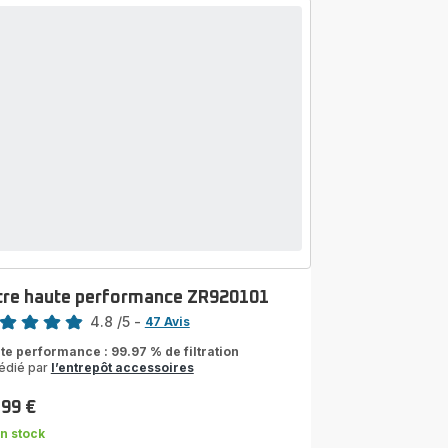
ltre haute performance ZR920101
4.8
/5
-
47 Avis
ngs.4.8
te performance : 99.97 % de filtration
édié par
l’entrepôt accessoires
,99 €
n stock