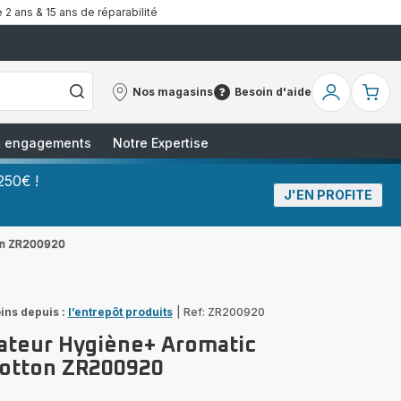
 2 ans & 15 ans de réparabilité
Nos magasins
Besoin d'aide
Nos
Besoin
Mon
Mo
magasins
d'aide
compte
pa
 & engagements
Notre Expertise
250€ !
J'EN PROFITE
ton ZR200920
ins depuis :
l’entrepôt produits
|
Ref: ZR200920
rateur Hygiène+ Aromatic
cotton ZR200920