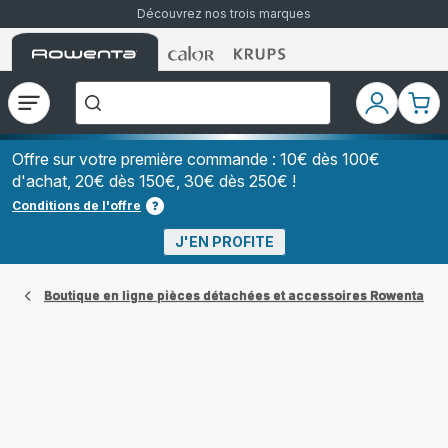
Découvrez nos trois marques
Accueil
Accueil
Accueil
["Que
Rowenta
Rowenta
Rowenta
recherchez-
vous
?","Aspirateurs
Ouvrir
Mon
Mon
balais","Machines
le
compte
pani
à
Café
menu
à
Offre sur votre première commande : 10€ dès 100€
Grains","Centrales
d'achat, 20€ dès 150€, 30€ dès 250€ !
Vapeurs","Sèche
Cheveux"]
Conditions de l'offre
J'EN PROFITE
Boutique en ligne pièces détachées et accessoires Rowenta