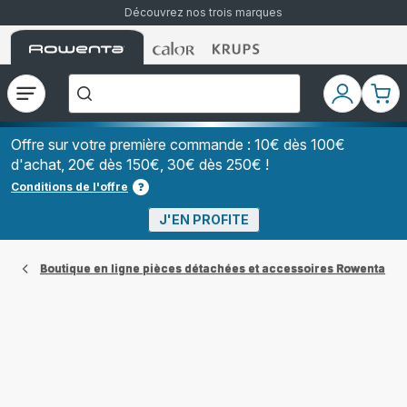
Découvrez nos trois marques
Accueil
Accueil
Accueil
["Que
Rowenta
Rowenta
Rowenta
recherchez-
vous
?","Aspirateurs
Ouvrir
Mon
Mon
balais","Machines
le
compte
pani
à
Café
menu
à
Offre sur votre première commande : 10€ dès 100€
Grains","Centrales
d'achat, 20€ dès 150€, 30€ dès 250€ !
Vapeurs","Sèche
Cheveux"]
Conditions de l'offre
J'EN PROFITE
Boutique en ligne pièces détachées et accessoires Rowenta