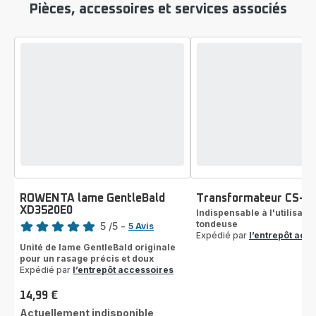
Pièces, accessoires et services associés
ROWENTA lame GentleBald
Transformateur CS-1
XD3520E0
Note
Indispensable à l'utilisatio
tondeuse
5
/5
-
5 Avis
Expédié par
l’entrepôt acc
Avis
Unité de lame GentleBald originale
5
pour un rasage précis et doux
étoiles
Expédié par
l’entrepôt accessoires
(moyenne)
14,99 €
Prix
Actuellement indisponible