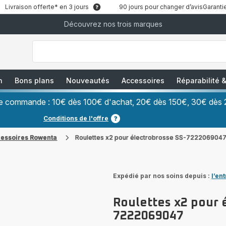
Livraison offerte* en 3 jours
90 jours pour changer d’avis
Garantie
Découvrez nos trois marques
["Que
recherchez-
vous
?","Aspirateurs
balais","Machines
à
Café
à
n
Bons plans
Nouveautés
Accessoires
Réparabilité
Grains","Centrales
Vapeurs","Sèche
Cheveux"]
ère commande : 10€ dès 100€ d'achat, 20€ dès 150€, 30€ dès 
Conditions de l'offre
cessoires Rowenta
Roulettes x2 pour électrobrosse SS-722206904
Expédié par nos soins depuis :
l’en
Roulettes x2 pour 
7222069047