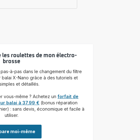
les roulettes de mon électro-
brosse
as-à-pas dans le changement du filtre
 balai X-Nano grâce à des tutoriels et
imples et détaillés.
er vous-même ? Achetez un
forfait de
ur balai à 37,99 €
(bonus réparation
nier) : sans devis, économique et facile à
utiliser.
épare moi-même