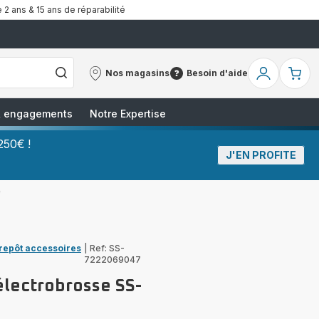
 2 ans & 15 ans de réparabilité
Nos magasins
Besoin d'aide
Nos
Besoin
Mon
Mo
magasins
d'aide
compte
pa
 & engagements
Notre Expertise
250€ !
J'EN PROFITE
7
trepôt accessoires
|
Ref: SS-
7222069047
électrobrosse SS-