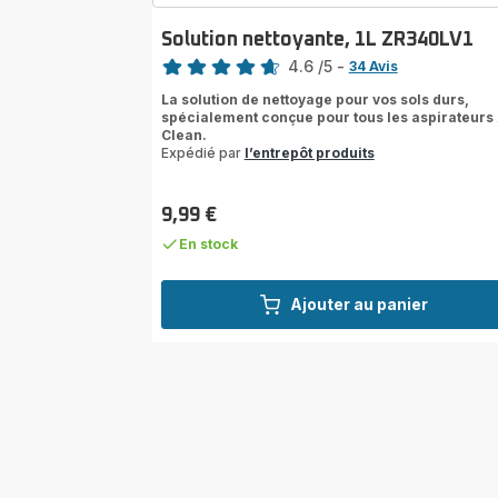
Solution nettoyante, 1L ZR340LV1
Note
4.6
/5
-
34 Avis
ratings.4.6
La solution de nettoyage pour vos sols durs,
spécialement conçue pour tous les aspirateurs
Clean.
Expédié par
l’entrepôt produits
9,99 €
Prix
En stock
Ajouter au panier