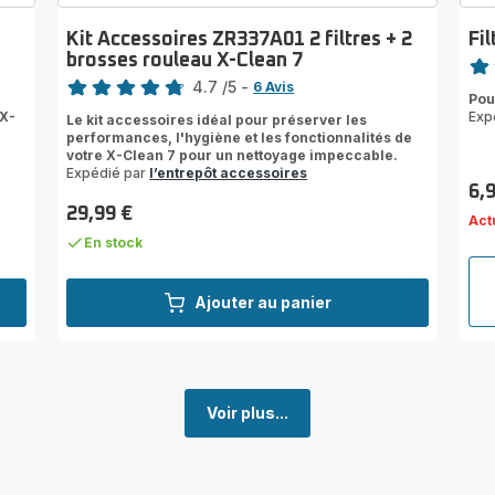
Kit Accessoires ZR337A01 2 filtres + 2
Fil
Note
brosses rouleau X-Clean 7
Note
4.7
/5
-
Avi
6 Avis
Pou
ratings.4.7
5
 X-
Exp
Le kit accessoires idéal pour préserver les
étoi
performances, l'hygiène et les fonctionnalités de
(mo
votre X-Clean 7 pour un nettoyage impeccable.
Expédié par
l’entrepôt accessoires
6,
Prix
29,99 €
Act
Prix
En stock
Ajouter au panier
Voir plus...