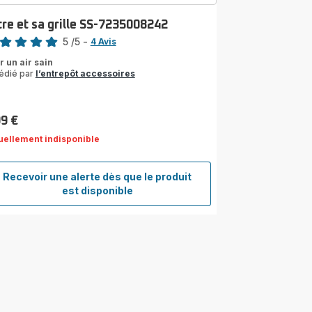
tre et sa grille SS-7235008242
5
/5
-
4 Avis
s
r un air sain
édié par
l’entrepôt accessoires
les
yenne)
99 €
uellement indisponible
Recevoir une alerte dès que le produit
Filtre
est disponible
et
sa
grille
SS-
7235008242