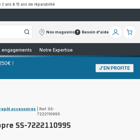
 2 ans & 15 ans de réparabilité
Nos magasins
Besoin d'aide
Nos
Besoin
Mon
Mo
magasins
d'aide
compte
pa
 & engagements
Notre Expertise
250€ !
J'EN PROFITE
trepôt accessoires
|
Ref: SS-
7222110995
ropre SS-7222110995