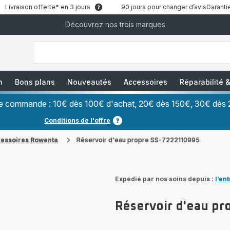
Livraison offerte* en 3 jours
90 jours pour changer d’avis
Garantie
Découvrez nos trois marques
["Que
recherchez-
vous
?","Aspirateurs
balais","Machines
à
Café
à
n
Bons plans
Nouveautés
Accessoires
Réparabilité
Grains","Centrales
Vapeurs","Sèche
Cheveux"]
ère commande : 10€ dès 100€ d'achat, 20€ dès 150€, 30€ dès 
Conditions de l'offre
cessoires Rowenta
Réservoir d'eau propre SS-7222110995
Expédié par nos soins depuis :
l’en
Réservoir d'eau p