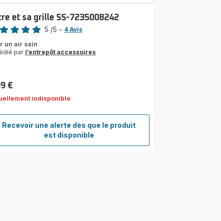
tre et sa grille SS-7235008242
5
/5
-
4 Avis
s
r un air sain
édié par
l’entrepôt accessoires
les
yenne)
99 €
uellement indisponible
Recevoir une alerte dès que le produit
Filtre
est disponible
et
sa
grille
SS-
7235008242