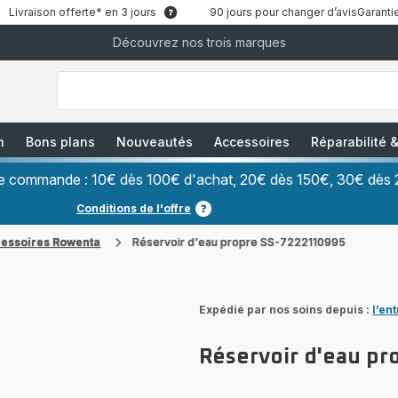
Livraison offerte* en 3 jours
90 jours pour changer d’avis
Garantie
Découvrez nos trois marques
["Que
recherchez-
vous
?","Aspirateurs
balais","Machines
à
Café
à
n
Bons plans
Nouveautés
Accessoires
Réparabilité
Grains","Centrales
Vapeurs","Sèche
Cheveux"]
ère commande : 10€ dès 100€ d'achat, 20€ dès 150€, 30€ dès 
Conditions de l'offre
cessoires Rowenta
Réservoir d'eau propre SS-7222110995
Expédié par nos soins depuis :
l’en
Réservoir d'eau p