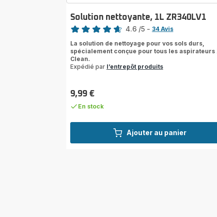
Solution nettoyante, 1L ZR340LV1
Note
4.6
/5
-
34 Avis
ratings.4.6
La solution de nettoyage pour vos sols durs,
spécialement conçue pour tous les aspirateurs
Clean.
Expédié par
l’entrepôt produits
9,99 €
Prix
En stock
Ajouter au panier