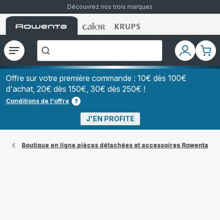
Découvrez nos trois marques
Accueil
Accueil
Accueil
["Que
Rowenta
Rowenta
Rowenta
recherchez-
vous
?","Aspirateurs
Ouvrir
Mon
Mon
balais","Machines
le
compte
pani
à
Café
menu
à
Offre sur votre première commande : 10€ dès 100€
Grains","Centrales
d'achat, 20€ dès 150€, 30€ dès 250€ !
Vapeurs","Sèche
Cheveux"]
Conditions de l'offre
J'EN PROFITE
Boutique en ligne pièces détachées et accessoires Rowenta