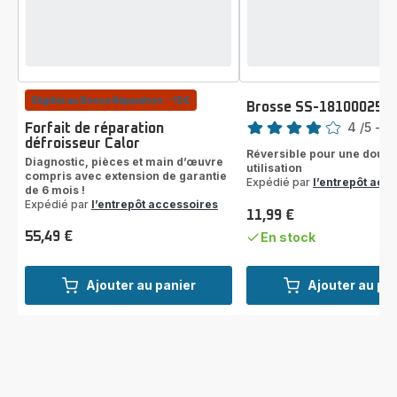
Eligible au Bonus Réparation : -15€
Brosse SS-181000254
Note
4
/5
-
1 
Forfait de réparation
défroisseur Calor
Avis
Réversible pour une doubl
4
Diagnostic, pièces et main d’œuvre
utilisation
compris avec extension de garantie
étoiles
Expédié par
l’entrepôt acc
de 6 mois !
(moyenne)
Expédié par
l’entrepôt accessoires
11,99 €
Prix
55,49 €
En stock
Prix
Ajouter au panier
Ajouter au pa