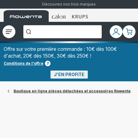
Découvrez nos trois marques
Accueil
Accueil
Accueil
["Que
Rowenta
Rowenta
Rowenta
recherchez-
vous
?","Aspirateurs
Ouvrir
Mon
Mon
balais","Machines
le
compte
pani
à
Café
menu
à
Offre sur votre première commande : 10€ dès 100€
Grains","Centrales
d'achat, 20€ dès 150€, 30€ dès 250€ !
Vapeurs","Sèche
Cheveux"]
Conditions de l'offre
J'EN PROFITE
Boutique en ligne pièces détachées et accessoires Rowenta