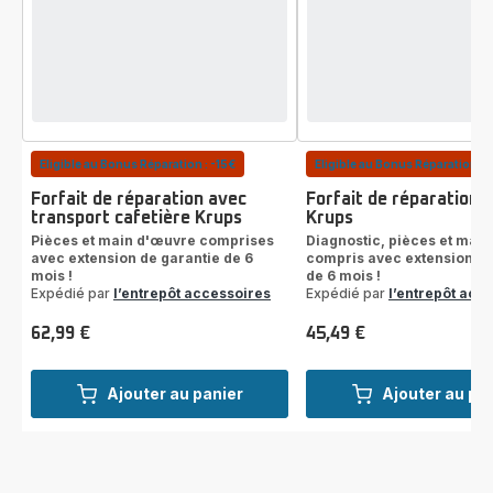
Eligible au Bonus Réparation : -15€
Eligible au Bonus Réparation : 
Forfait de réparation avec
Forfait de réparation 
transport cafetière Krups
Krups
Pièces et main d'œuvre comprises
Diagnostic, pièces et mai
avec extension de garantie de 6
compris avec extension de
mois !
de 6 mois !
Expédié par
l’entrepôt accessoires
Expédié par
l’entrepôt acc
62,99 €
45,49 €
Prix
Prix
Ajouter au panier
Ajouter au pa