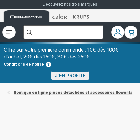
Découvrez nos trois marques
Accueil
Accueil
Accueil
["Que
Rowenta
Rowenta
Rowenta
recherchez-
vous
?","Aspirateurs
Ouvrir
Mon
Mon
balais","Machines
le
compte
pani
à
Café
menu
à
Offre sur votre première commande : 10€ dès 100€
Grains","Centrales
d'achat, 20€ dès 150€, 30€ dès 250€ !
Vapeurs","Sèche
Cheveux"]
Conditions de l'offre
J'EN PROFITE
Boutique en ligne pièces détachées et accessoires Rowenta