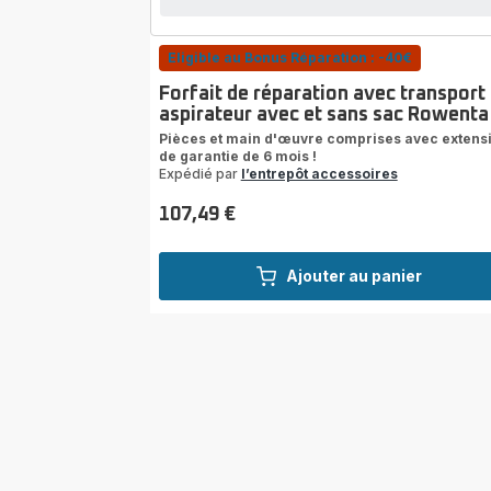
Eligible au Bonus Réparation : -40€
Forfait de réparation avec transport
aspirateur avec et sans sac Rowenta
Pièces et main d'œuvre comprises avec extens
de garantie de 6 mois !
Expédié par
l’entrepôt accessoires
107,49 €
Prix
Ajouter au panier