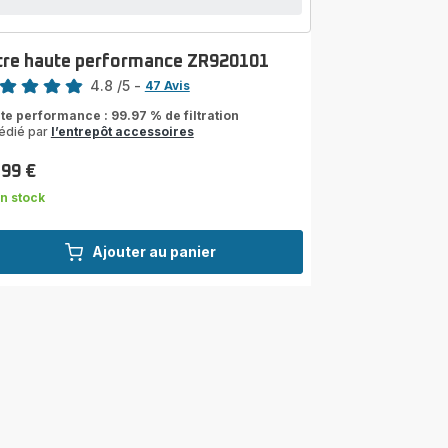
ltre haute performance ZR920101
4.8
/5
-
47 Avis
ngs.4.8
te performance : 99.97 % de filtration
édié par
l’entrepôt accessoires
,99 €
n stock
Ajouter au panier