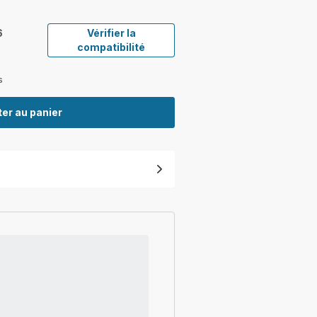
6
Vérifier la
compatibilité
s
er au panier