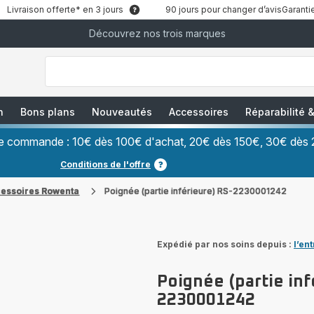
Livraison offerte* en 3 jours
90 jours pour changer d’avis
Garantie
Découvrez nos trois marques
["Que
recherchez-
vous
?","Aspirateurs
balais","Machines
à
Café
à
n
Bons plans
Nouveautés
Accessoires
Réparabilité
Grains","Centrales
Vapeurs","Sèche
Cheveux"]
ère commande : 10€ dès 100€ d'achat, 20€ dès 150€, 30€ dès 
Conditions de l'offre
cessoires Rowenta
Poignée (partie inférieure) RS-2230001242
Expédié par nos soins depuis :
l’en
Poignée (partie inf
2230001242