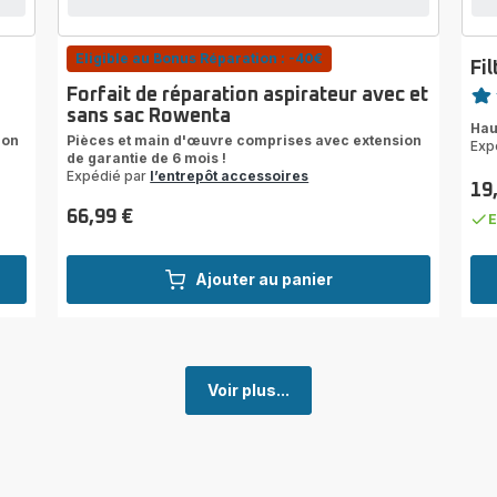
Eligible au Bonus Réparation : -40€
Fi
Note
Forfait de réparation aspirateur avec et
sans sac Rowenta
rati
Hau
ion
Pièces et main d'œuvre comprises avec extension
Exp
de garantie de 6 mois !
Expédié par
l’entrepôt accessoires
19
Prix
66,99 €
E
Prix
Ajouter au panier
Voir plus...