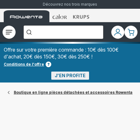
Découvrez nos trois marques
Accueil
Accueil
Accueil
["Que
Rowenta
Rowenta
Rowenta
recherchez-
vous
?","Aspirateurs
Ouvrir
Mon
Mon
balais","Machines
le
compte
pani
à
Café
menu
à
Offre sur votre première commande : 10€ dès 100€
Grains","Centrales
d'achat, 20€ dès 150€, 30€ dès 250€ !
Vapeurs","Sèche
Cheveux"]
Conditions de l'offre
J'EN PROFITE
Boutique en ligne pièces détachées et accessoires Rowenta