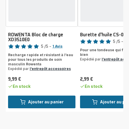
ROWENTA Bloc de charge
Burette d'huile CS-00
Note
XD3510E0
Note
5
/5
-
1 
5
/5
-
1 Avis
Avis
Pour une tondeuse qui fon
Avis
5
bien
Recharge rapide et résistant à l’eau
5
étoiles
Expédié par
l’entrepôt acc
pour tous les produits de soin
étoiles
(moyenne)
masculin Rowenta
(moyenne)
Expédié par
l’entrepôt accessoires
9,99 €
2,99 €
Prix
Prix
En stock
En stock
Ajouter au panier
Ajouter au pa