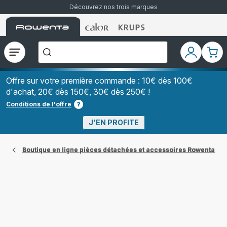
Découvrez nos trois marques
Accueil
Accueil
Accueil
["Que
Rowenta
Rowenta
Rowenta
recherchez-
vous
?","Aspirateurs
Ouvrir
Mon
Mon
balais","Machines
le
compte
pani
à
Café
menu
à
Offre sur votre première commande : 10€ dès 100€
Grains","Centrales
d'achat, 20€ dès 150€, 30€ dès 250€ !
Vapeurs","Sèche
Cheveux"]
Conditions de l'offre
J'EN PROFITE
Boutique en ligne pièces détachées et accessoires Rowenta