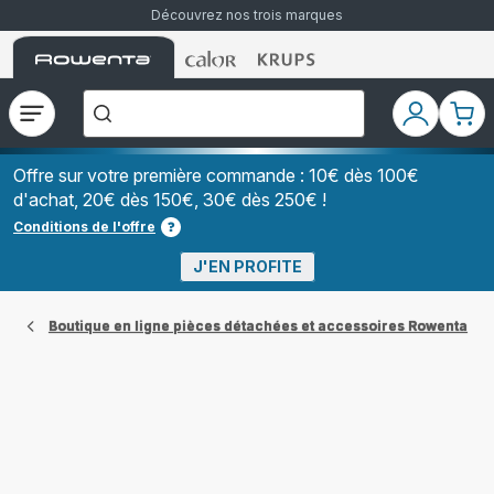
Découvrez nos trois marques
Accueil
Accueil
Accueil
["Que
Rowenta
Rowenta
Rowenta
recherchez-
vous
?","Aspirateurs
Ouvrir
Mon
Mon
balais","Machines
le
compte
pani
à
Café
menu
à
Offre sur votre première commande : 10€ dès 100€
Grains","Centrales
d'achat, 20€ dès 150€, 30€ dès 250€ !
Vapeurs","Sèche
Cheveux"]
Conditions de l'offre
J'EN PROFITE
Boutique en ligne pièces détachées et accessoires Rowenta