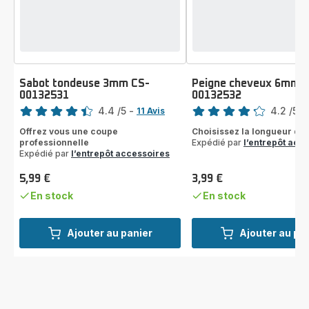
Sabot tondeuse 3mm CS-
Peigne cheveux 6mm 
00132531
00132532
Note
Note
4.4
/5
-
4.2
/5
-
11 Avis
ratings.4.4
ratings.4.2
Offrez vous une coupe
Choisissez la longueur de
professionnelle
Expédié par
l’entrepôt acc
Expédié par
l’entrepôt accessoires
5,99 €
3,99 €
Prix
Prix
En stock
En stock
Ajouter au panier
Ajouter au pa