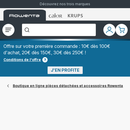
Découvrez nos trois marques
Accueil
Accueil
Accueil
["Que
Rowenta
Rowenta
Rowenta
recherchez-
vous
?","Aspirateurs
Ouvrir
Mon
Mon
balais","Machines
le
compte
pani
à
Café
menu
à
Offre sur votre première commande : 10€ dès 100€
Grains","Centrales
d'achat, 20€ dès 150€, 30€ dès 250€ !
Vapeurs","Sèche
Cheveux"]
Conditions de l'offre
J'EN PROFITE
Boutique en ligne pièces détachées et accessoires Rowenta