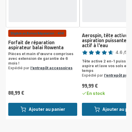
Eligible au Bonus Réparation : -40€
Aerospin, tête active 2
aspiration puissante e
Forfait de réparation
actif à l'eau
Note
aspirateur balai Rowenta
4.6
/5
-
Pièces et main d'œuvre comprises
ratings.4.6
avec extension de garantie de 6
Tête active 2 en-1 puissant
mois !
aspire et lave vos sols en
Expédié par
l’entrepôt accessoires
temps
Expédié par
l’entrepôt prod
99,99 €
Prix
88,99 €
En stock
Prix
Ajouter au panier
Ajouter au pa