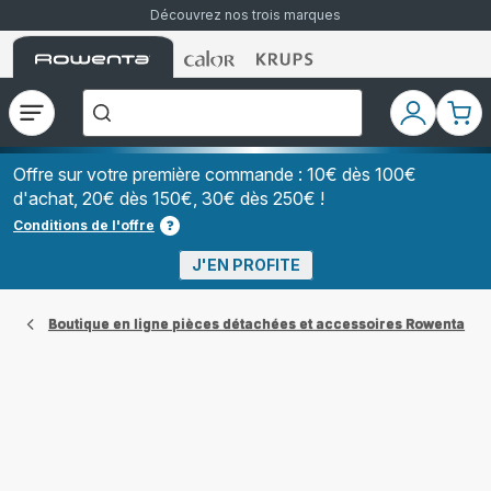
Découvrez nos trois marques
Accueil
Accueil
Accueil
["Que
Rowenta
Rowenta
Rowenta
recherchez-
vous
?","Aspirateurs
Ouvrir
Mon
Mon
balais","Machines
le
compte
pani
à
Café
menu
à
Offre sur votre première commande : 10€ dès 100€
Grains","Centrales
d'achat, 20€ dès 150€, 30€ dès 250€ !
Vapeurs","Sèche
Cheveux"]
Conditions de l'offre
J'EN PROFITE
Boutique en ligne pièces détachées et accessoires Rowenta