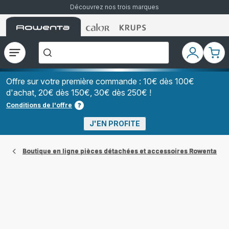
Découvrez nos trois marques
Accueil
Accueil
Accueil
["Que
Rowenta
Rowenta
Rowenta
recherchez-
vous
?","Aspirateurs
Ouvrir
Mon
Mon
balais","Machines
le
compte
pani
à
Café
menu
à
Offre sur votre première commande : 10€ dès 100€
Grains","Centrales
d'achat, 20€ dès 150€, 30€ dès 250€ !
Vapeurs","Sèche
Cheveux"]
Conditions de l'offre
J'EN PROFITE
Boutique en ligne pièces détachées et accessoires Rowenta