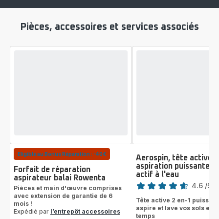
Pièces, accessoires et services associés
Eligible au Bonus Réparation : -40€
Aerospin, tête active 2
aspiration puissante e
Forfait de réparation
actif à l'eau
Note
aspirateur balai Rowenta
4.6
/5
-
Pièces et main d'œuvre comprises
ratings.4.6
avec extension de garantie de 6
Tête active 2 en-1 puissant
mois !
aspire et lave vos sols en
Expédié par
l’entrepôt accessoires
temps