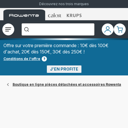
Découvrez nos trois marques
Accueil
Accueil
Accueil
["Que
Rowenta
Rowenta
Rowenta
recherchez-
vous
?","Aspirateurs
Ouvrir
Mon
Mon
balais","Machines
le
compte
pani
à
Café
menu
à
Offre sur votre première commande : 10€ dès 100€
Grains","Centrales
d'achat, 20€ dès 150€, 30€ dès 250€ !
Vapeurs","Sèche
Cheveux"]
Conditions de l'offre
J'EN PROFITE
Boutique en ligne pièces détachées et accessoires Rowenta