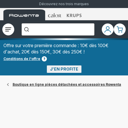
Découvrez nos trois marques
Accueil
Accueil
Accueil
["Que
Rowenta
Rowenta
Rowenta
recherchez-
vous
?","Aspirateurs
Ouvrir
Mon
Mon
balais","Machines
le
compte
pani
à
Café
menu
à
Offre sur votre première commande : 10€ dès 100€
Grains","Centrales
d'achat, 20€ dès 150€, 30€ dès 250€ !
Vapeurs","Sèche
Cheveux"]
Conditions de l'offre
J'EN PROFITE
Boutique en ligne pièces détachées et accessoires Rowenta