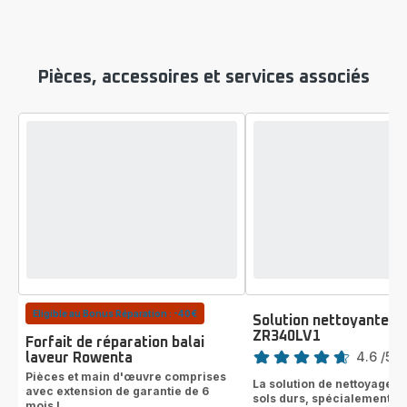
Pièces, accessoires et services associés
Eligible au Bonus Réparation : -40€
Solution nettoyante, 1
ZR340LV1
Note
Forfait de réparation balai
4.6
/5
-
laveur Rowenta
ratings.4.6
Pièces et main d'œuvre comprises
La solution de nettoyage p
avec extension de garantie de 6
sols durs, spécialement c
mois !