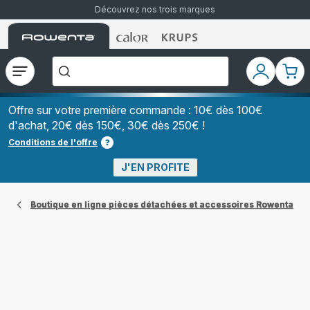
Découvrez nos trois marques
Accueil
Accueil
Accueil
["Que
Rowenta
Rowenta
Rowenta
recherchez-
vous
?","Aspirateurs
Ouvrir
Mon
Mon
balais","Machines
le
compte
pani
à
Café
menu
à
Offre sur votre première commande : 10€ dès 100€
Grains","Centrales
d'achat, 20€ dès 150€, 30€ dès 250€ !
Vapeurs","Sèche
Cheveux"]
Conditions de l'offre
J'EN PROFITE
Boutique en ligne pièces détachées et accessoires Rowenta