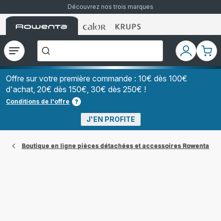
Découvrez nos trois marques
Accueil
Accueil
Accueil
["Que
Rowenta
Rowenta
Rowenta
recherchez-
vous
?","Aspirateurs
Ouvrir
Mon
Mon
balais","Machines
le
compte
pani
à
Café
menu
à
Offre sur votre première commande : 10€ dès 100€
Grains","Centrales
d'achat, 20€ dès 150€, 30€ dès 250€ !
Vapeurs","Sèche
Cheveux"]
Conditions de l'offre
J'EN PROFITE
Boutique en ligne pièces détachées et accessoires Rowenta