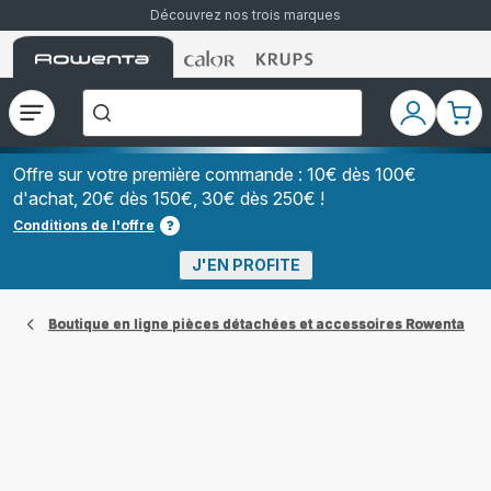
Découvrez nos trois marques
Accueil
Accueil
Accueil
["Que
Rowenta
Rowenta
Rowenta
recherchez-
vous
?","Aspirateurs
Ouvrir
Mon
Mon
balais","Machines
le
compte
pani
à
Café
menu
à
Offre sur votre première commande : 10€ dès 100€
Grains","Centrales
d'achat, 20€ dès 150€, 30€ dès 250€ !
Vapeurs","Sèche
Cheveux"]
Conditions de l'offre
J'EN PROFITE
Boutique en ligne pièces détachées et accessoires Rowenta