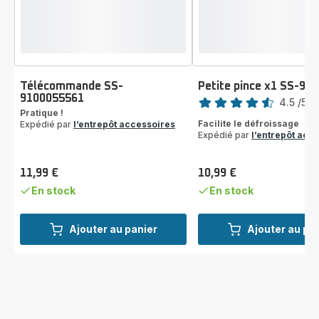
Télécommande SS-
Petite pince x1 SS-91
Note
9100055561
4.5
/5
-
Pratique !
ratings.4.5
Facilite le défroissage
Expédié par
l’entrepôt accessoires
Expédié par
l’entrepôt acc
11,99 €
10,99 €
Prix
Prix
En stock
En stock
Ajouter au panier
Ajouter au pa