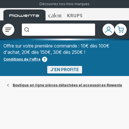
Découvrez nos trois marques
Accueil
Accueil
Accueil
["Que
Rowenta
Rowenta
Rowenta
recherchez-
vous
?","Aspirateurs
Ouvrir
Mon
Mon
balais","Machines
le
compte
pani
à
Café
menu
à
Offre sur votre première commande : 10€ dès 100€
Grains","Centrales
d'achat, 20€ dès 150€, 30€ dès 250€ !
Vapeurs","Sèche
Cheveux"]
Conditions de l'offre
J'EN PROFITE
Boutique en ligne pièces détachées et accessoires Rowenta