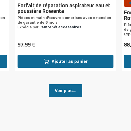
El
Forfait de réparation aspirateur eau et
poussière Rowenta
For
ion
Pièces et main d'œuvre comprises avec extension
Ro
de garantie de 6 mois !
Piè
Expédié par
l’entrepôt accessoires
de 
Exp
97,99 €
88
Prix
Prix
Ajouter au panier
Voir plus...