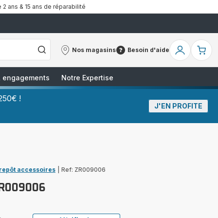
 2 ans & 15 ans de réparabilité
Nos magasins
Besoin d'aide
Nos
Besoin
Mon
Mo
magasins
d'aide
compte
pa
 & engagements
Notre Expertise
250€ !
J'EN PROFITE
trepôt accessoires
|
Ref: ZR009006
ZR009006