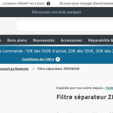
Livraison offerte* en 3 jours
90 jours pour changer d’avis
Garantie
Découvrez nos trois marques
["Que
recherchez-
vous
?","Aspirateurs
balais","Machines
à
Café
à
n
Bons plans
Nouveautés
Accessoires
Réparabilité
Grains","Centrales
Vapeurs","Sèche
Cheveux"]
ère commande : 10€ dès 100€ d'achat, 20€ dès 150€, 30€ dès 
Conditions de l'offre
cessoires Rowenta
Filtre séparateur ZR009006
Expédié par nos soins depuis :
l’en
Filtre séparateur 