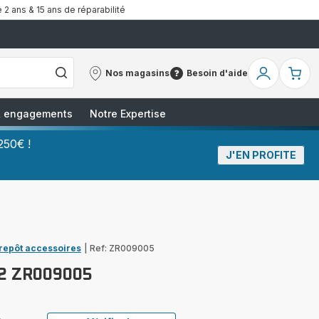
 2 ans & 15 ans de réparabilité
Nos magasins
Besoin d'aide
Nos
Besoin
Mon
Mo
magasins
d'aide
compte
pa
 & engagements
Notre Expertise
250€ !
J'EN PROFITE
trepôt accessoires
|
Ref: ZR009005
X2 ZR009005