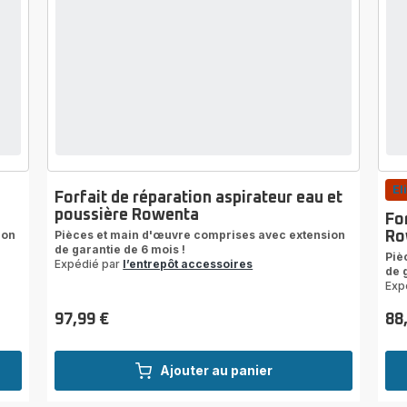
El
Forfait de réparation aspirateur eau et
poussière Rowenta
For
ion
Pièces et main d'œuvre comprises avec extension
Ro
de garantie de 6 mois !
Piè
Expédié par
l’entrepôt accessoires
de 
Exp
97,99 €
88
Prix
Prix
Ajouter au panier