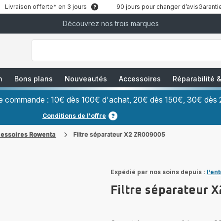
Livraison offerte* en 3 jours
90 jours pour changer d’avis
Garantie
Découvrez nos trois marques
["Que
recherchez-
vous
?","Aspirateurs
balais","Machines
à
Café
à
n
Bons plans
Nouveautés
Accessoires
Réparabilité
Grains","Centrales
Vapeurs","Sèche
Cheveux"]
ère commande : 10€ dès 100€ d'achat, 20€ dès 150€, 30€ dès 
Conditions de l'offre
cessoires Rowenta
Filtre séparateur X2 ZR009005
Expédié par nos soins depuis :
l’en
Filtre séparateur 