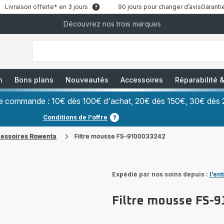
Livraison offerte* en 3 jours
90 jours pour changer d’avis
Garantie
Découvrez nos trois marques
["Que
recherchez-
vous
?","Aspirateurs
balais","Machines
à
Café
à
n
Bons plans
Nouveautés
Accessoires
Réparabilité
Grains","Centrales
Vapeurs","Sèche
Cheveux"]
ère commande : 10€ dès 100€ d'achat, 20€ dès 150€, 30€ dès 
Conditions de l'offre
cessoires Rowenta
Filtre mousse FS-9100033242
Expédié par nos soins depuis :
l’en
Filtre mousse FS-