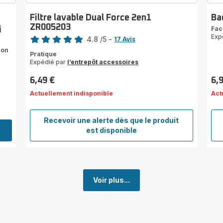
Filtre lavable Dual Force 2en1
Ba
ZR005203
Fac
i
Note
Exp
4.8
/5
-
17 Avis
ratings.4.8
ion
Pratique
Expédié par
l’entrepôt accessoires
6,49 €
6,
Prix
Prix
Actuellement indisponible
Act
Recevoir une alerte dès que le produit
Filtre
est disponible
lavable
Dual
Force
2en1
ZR005203
Voir plus...