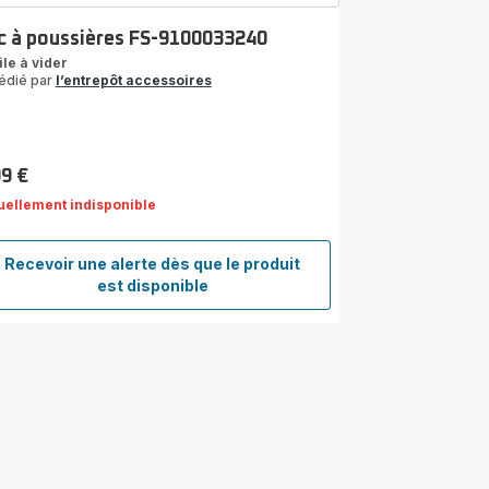
c à poussières FS-9100033240
ile à vider
édié par
l’entrepôt accessoires
99 €
uellement indisponible
Recevoir une alerte dès que le produit
Bac
est disponible
à
poussières
FS-
9100033240