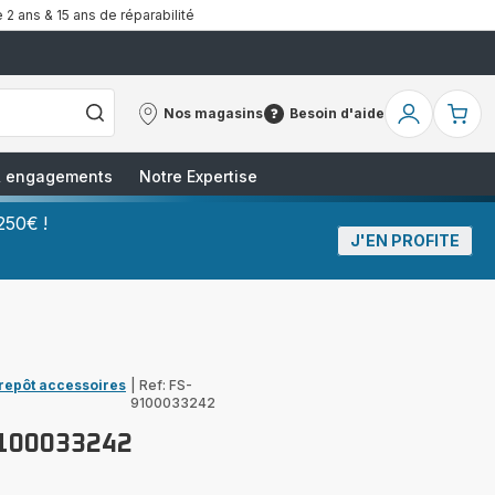
 2 ans & 15 ans de réparabilité
Nos magasins
Besoin d'aide
Nos
Besoin
Mon
Mo
magasins
d'aide
compte
pa
 & engagements
Notre Expertise
250€ !
J'EN PROFITE
trepôt accessoires
|
Ref: FS-
9100033242
9100033242