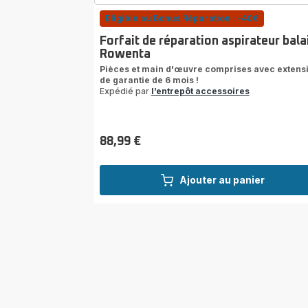
Eligible au Bonus Réparation : -40€
Forfait de réparation aspirateur bala
Rowenta
Pièces et main d'œuvre comprises avec extens
de garantie de 6 mois !
Expédié par
l’entrepôt accessoires
88,99 €
Prix
Ajouter au panier