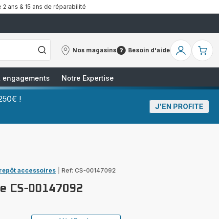
 2 ans & 15 ans de réparabilité
Nos magasins
Besoin d'aide
Nos
Besoin
Mon
Mo
magasins
d'aide
compte
pa
 & engagements
Notre Expertise
250€ !
J'EN PROFITE
trepôt accessoires
|
Ref: CS-00147092
ire CS-00147092