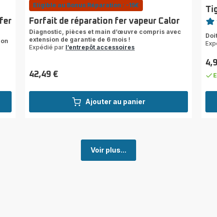
Eligible au Bonus Réparation : -15€
Ti
Note
fer
Forfait de réparation fer vapeur Calor
Avi
Diagnostic, pièces et main d’œuvre compris avec
Doi
extension de garantie de 6 mois !
5
ion
Exp
Expédié par
l’entrepôt accessoires
étoi
(mo
4,
Prix
42,49 €
E
Prix
Ajouter au panier
Voir plus...