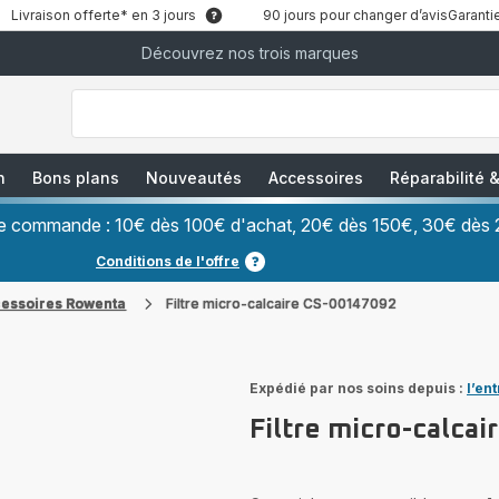
Livraison offerte* en 3 jours
90 jours pour changer d’avis
Garantie
Découvrez nos trois marques
["Que
recherchez-
vous
?","Aspirateurs
balais","Machines
à
Café
à
n
Bons plans
Nouveautés
Accessoires
Réparabilité
Grains","Centrales
Vapeurs","Sèche
Cheveux"]
ère commande : 10€ dès 100€ d'achat, 20€ dès 150€, 30€ dès 
Conditions de l'offre
cessoires Rowenta
Filtre micro-calcaire CS-00147092
Expédié par nos soins depuis :
l’en
Filtre micro-calca