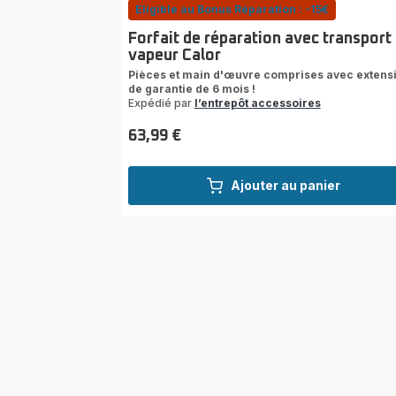
Eligible au Bonus Réparation : -15€
Forfait de réparation avec transport 
vapeur Calor
Pièces et main d'œuvre comprises avec extens
de garantie de 6 mois !
Expédié par
l’entrepôt accessoires
63,99 €
Prix
Ajouter au panier