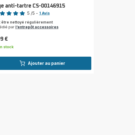
ge anti-tartre CS-00146915
5
/5
-
1 Avis
s
t être nettoyé régulièrement
édié par
l’entrepôt accessoires
les
yenne)
99 €
n stock
Ajouter au panier