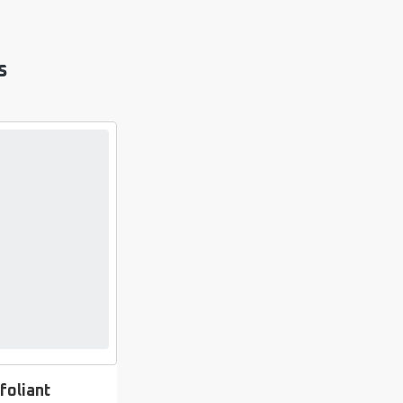
s
foliant