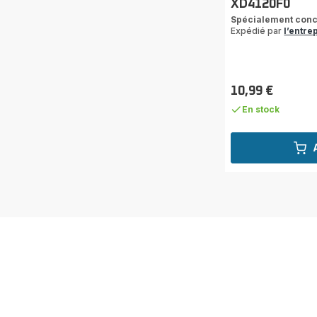
XD4120F0
Spécialement conc
Expédié par
l’entre
10,99 €
Prix
En stock