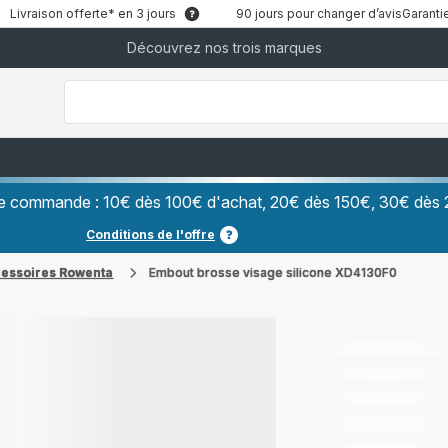
Livraison offerte* en 3 jours
90 jours pour changer d’avis
Garantie
Découvrez nos trois marques
["Que
recherchez-
vous
?","Aspirateurs
balais","Machines
à
Café
à
Grains","Centrales
Vapeurs","Sèche
Cheveux"]
ère commande : 10€ dès 100€ d'achat, 20€ dès 150€, 30€ dès 
Conditions de l'offre
cessoires Rowenta
Embout brosse visage silicone XD4130F0