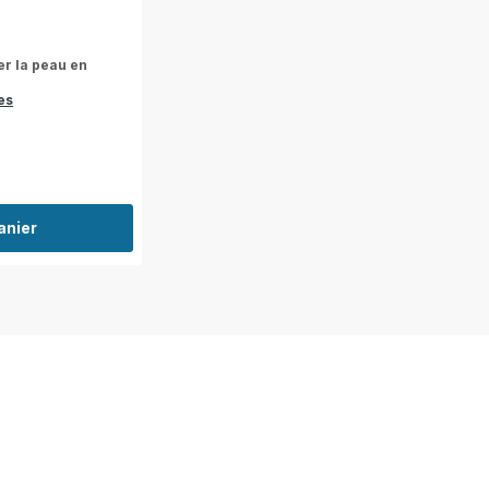
er la peau en
es
anier