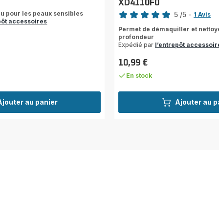
XD4110F0
Note
u pour les peaux sensibles
5
/5
-
1 Avis
pôt accessoires
Avis
Permet de démaquiller et nettoy
5
profondeur
étoiles
Expédié par
l’entrepôt accessoir
(moyenne)
10,99 €
Prix
En stock
Ajouter au panier
Ajouter au p