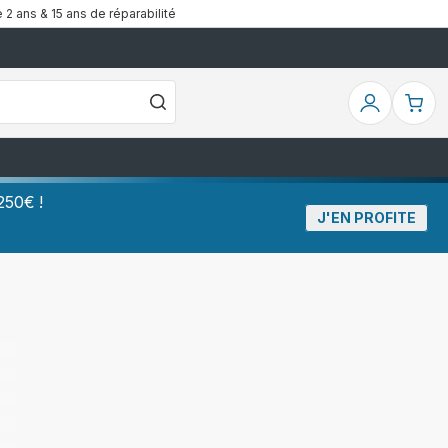
 2 ans & 15 ans de réparabilité
Mon
Mo
compte
pa
250€ !
J'EN PROFITE