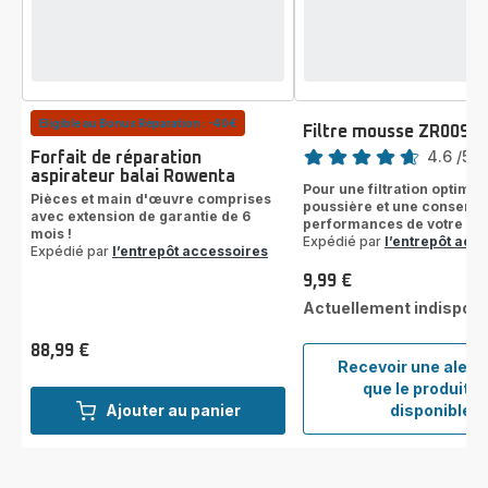
Eligible au Bonus Réparation : -40€
Filtre mousse ZR0090
Note
4.6
/5
-
Forfait de réparation
aspirateur balai Rowenta
ratings.4.6
Pour une filtration optimal
Pièces et main d'œuvre comprises
poussière et une conserva
avec extension de garantie de 6
performances de votre asp
mois !
Expédié par
l’entrepôt acc
Expédié par
l’entrepôt accessoires
9,99 €
Prix
Actuellement indisponi
88,99 €
Prix
Recevoir une alert
que le produit e
Filtre
Ajouter au panier
disponible
mous
ZR00