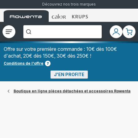
Découvrez nos trois marques
Accueil
Accueil
Accueil
["Que
Rowenta
Rowenta
Rowenta
recherchez-
vous
?","Aspirateurs
Ouvrir
Mon
Mon
balais","Machines
le
compte
pani
à
Café
menu
à
Offre sur votre première commande : 10€ dès 100€
Grains","Centrales
d'achat, 20€ dès 150€, 30€ dès 250€ !
Vapeurs","Sèche
Cheveux"]
Conditions de l'offre
J'EN PROFITE
Boutique en ligne pièces détachées et accessoires Rowenta