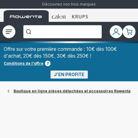
Découvrez nos trois marques
Accueil
Accueil
Accueil
["Que
Rowenta
Rowenta
Rowenta
recherchez-
vous
?","Aspirateurs
Ouvrir
Mon
Mon
balais","Machines
le
compte
pani
à
Café
menu
à
Offre sur votre première commande : 10€ dès 100€
Grains","Centrales
d'achat, 20€ dès 150€, 30€ dès 250€ !
Vapeurs","Sèche
Cheveux"]
Conditions de l'offre
J'EN PROFITE
Boutique en ligne pièces détachées et accessoires Rowenta