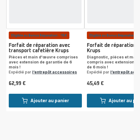
Eligible au Bonus Réparation : -15€
Eligible au Bonus Réparation : 
Forfait de réparation avec
Forfait de réparation 
transport cafetière Krups
Krups
Pièces et main d'œuvre comprises
Diagnostic, pièces et mai
avec extension de garantie de 6
compris avec extension de
mois !
de 6 mois !
Expédié par
l’entrepôt accessoires
Expédié par
l’entrepôt acc
62,99 €
45,49 €
Prix
Prix
Ajouter au panier
Ajouter au pa