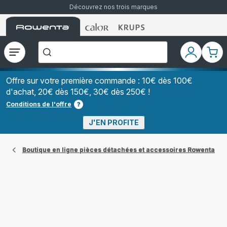
Découvrez nos trois marques
Accueil
Accueil
Accueil
["Que
Rowenta
Rowenta
Rowenta
recherchez-
vous
?","Aspirateurs
Ouvrir
Mon
Mon
balais","Machines
le
compte
pani
à
Café
menu
à
Offre sur votre première commande : 10€ dès 100€
Grains","Centrales
d'achat, 20€ dès 150€, 30€ dès 250€ !
Vapeurs","Sèche
Cheveux"]
Conditions de l'offre
J'EN PROFITE
Boutique en ligne pièces détachées et accessoires Rowenta