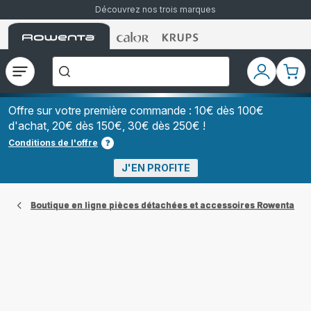
Découvrez nos trois marques
Accueil
Accueil
Accueil
["Que
Rowenta
Rowenta
Rowenta
recherchez-
vous
?","Aspirateurs
Ouvrir
Mon
Mon
balais","Machines
le
compte
pani
à
Café
menu
à
Offre sur votre première commande : 10€ dès 100€
Grains","Centrales
d'achat, 20€ dès 150€, 30€ dès 250€ !
Vapeurs","Sèche
Cheveux"]
Conditions de l'offre
J'EN PROFITE
Boutique en ligne pièces détachées et accessoires Rowenta