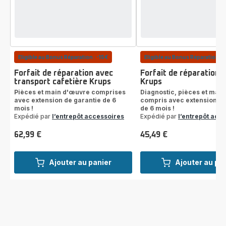
Eligible au Bonus Réparation : -15€
Eligible au Bonus Réparation : 
Forfait de réparation avec
Forfait de réparation 
transport cafetière Krups
Krups
Pièces et main d'œuvre comprises
Diagnostic, pièces et mai
avec extension de garantie de 6
compris avec extension de
mois !
de 6 mois !
Expédié par
l’entrepôt accessoires
Expédié par
l’entrepôt acc
62,99 €
45,49 €
Prix
Prix
Ajouter au panier
Ajouter au pa