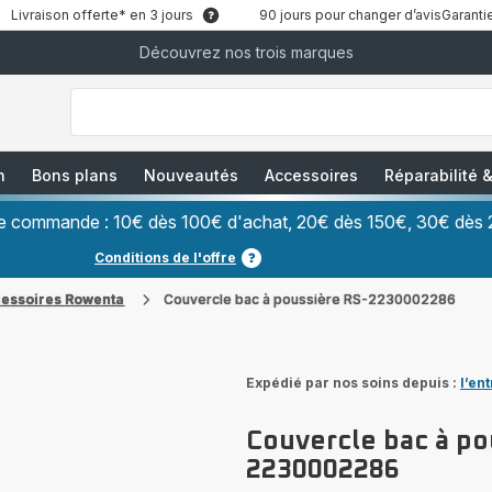
Livraison offerte* en 3 jours
90 jours pour changer d’avis
Garantie
Découvrez nos trois marques
["Que
recherchez-
vous
?","Aspirateurs
balais","Machines
à
Café
à
n
Bons plans
Nouveautés
Accessoires
Réparabilité
Grains","Centrales
Vapeurs","Sèche
Cheveux"]
ère commande : 10€ dès 100€ d'achat, 20€ dès 150€, 30€ dès 
Conditions de l'offre
cessoires Rowenta
Couvercle bac à poussière RS-2230002286
Expédié par nos soins depuis :
l’en
Couvercle bac à po
2230002286