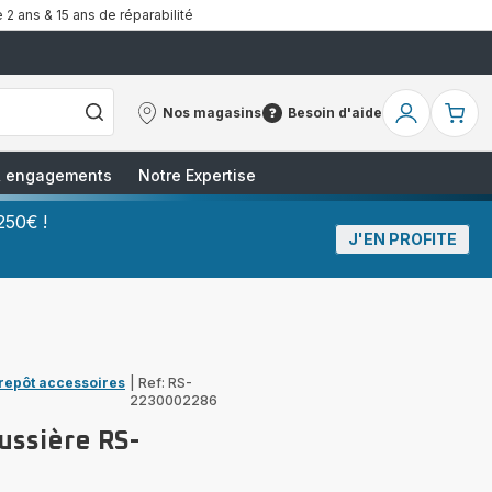
 2 ans & 15 ans de réparabilité
Nos magasins
Besoin d'aide
Nos
Besoin
Mon
Mo
magasins
d'aide
compte
pa
 & engagements
Notre Expertise
250€ !
J'EN PROFITE
trepôt accessoires
|
Ref: RS-
2230002286
ussière RS-