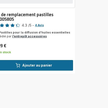
t de remplacement pastilles
005805
4.3
/5
-
4 Avis
ngs.4.3
astilles pour la diffusion d'huiles essentielles
édié par
l’entrepôt accessoires
99 €
n stock
Ajouter au panier