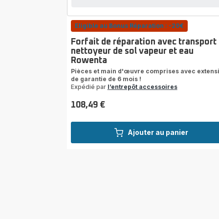
Eligible au Bonus Réparation : -20€
Forfait de réparation avec transport
nettoyeur de sol vapeur et eau
Rowenta
Pièces et main d'œuvre comprises avec extens
de garantie de 6 mois !
Expédié par
l’entrepôt accessoires
108,49 €
Prix
Ajouter au panier