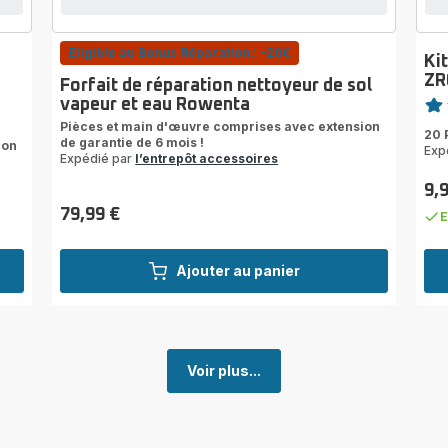
Eligible au Bonus Réparation : -20€
Ki
ZR
Forfait de réparation nettoyeur de sol
Note
vapeur et eau Rowenta
rati
Pièces et main d'œuvre comprises avec extension
20 P
de garantie de 6 mois !
ion
Exp
Expédié par
l’entrepôt accessoires
9,
Prix
79,99 €
E
Prix
Ajouter au panier
Voir plus...