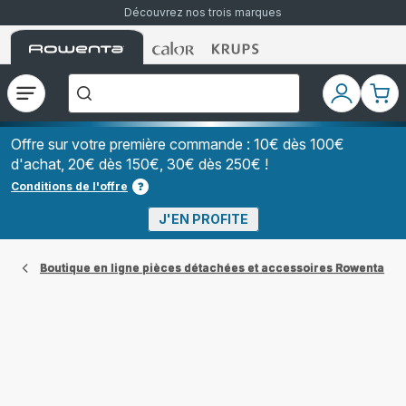
Découvrez nos trois marques
Accueil
Accueil
Accueil
["Que
Rowenta
Rowenta
Rowenta
recherchez-
vous
?","Aspirateurs
Ouvrir
Mon
Mon
balais","Machines
le
compte
pani
à
Café
menu
à
Offre sur votre première commande : 10€ dès 100€
Grains","Centrales
d'achat, 20€ dès 150€, 30€ dès 250€ !
Vapeurs","Sèche
Cheveux"]
Conditions de l'offre
J'EN PROFITE
Boutique en ligne pièces détachées et accessoires Rowenta