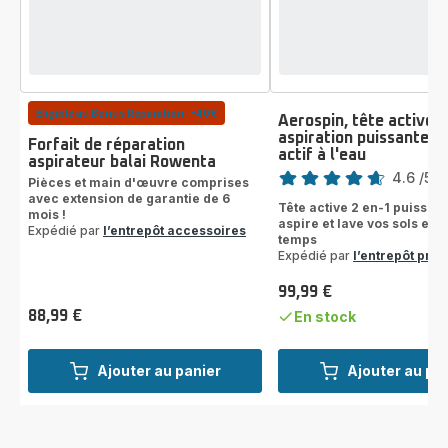
Eligible au Bonus Réparation : -40€
Aerospin, tête active 2
aspiration puissante e
Forfait de réparation
actif à l'eau
Note
aspirateur balai Rowenta
4.6
/5
-
Pièces et main d'œuvre comprises
ratings.4.6
avec extension de garantie de 6
Tête active 2 en-1 puissant
mois !
aspire et lave vos sols en
Expédié par
l’entrepôt accessoires
temps
Expédié par
l’entrepôt prod
99,99 €
Prix
88,99 €
En stock
Prix
Ajouter au panier
Ajouter au pa