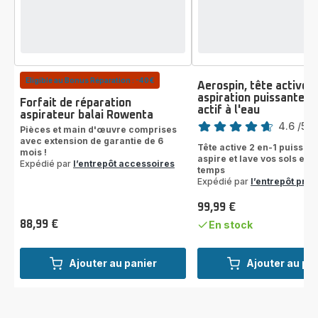
Eligible au Bonus Réparation : -40€
Aerospin, tête active 2
aspiration puissante e
Forfait de réparation
actif à l'eau
Note
aspirateur balai Rowenta
4.6
/5
-
Pièces et main d'œuvre comprises
ratings.4.6
avec extension de garantie de 6
Tête active 2 en-1 puissant
mois !
aspire et lave vos sols en
Expédié par
l’entrepôt accessoires
temps
Expédié par
l’entrepôt prod
99,99 €
Prix
88,99 €
En stock
Prix
Ajouter au panier
Ajouter au pa