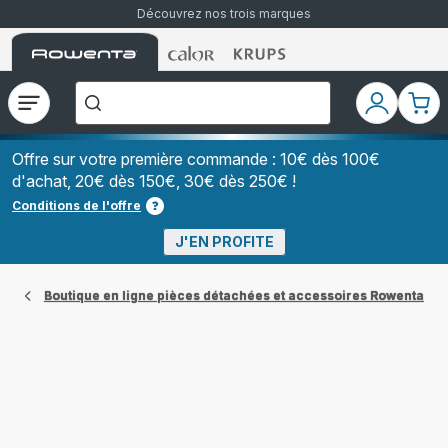
Découvrez nos trois marques
Accueil
Accueil
Accueil
["Que
Rowenta
Rowenta
Rowenta
recherchez-
vous
?","Aspirateurs
Ouvrir
Mon
Mon
balais","Machines
le
compte
pani
à
Café
menu
à
Offre sur votre première commande : 10€ dès 100€
Grains","Centrales
d'achat, 20€ dès 150€, 30€ dès 250€ !
Vapeurs","Sèche
Cheveux"]
Conditions de l'offre
J'EN PROFITE
Boutique en ligne pièces détachées et accessoires Rowenta