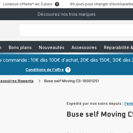
Livraison offerte* en 3 jours
90 jours pour changer d’avis
Garantie
Découvrez nos trois marques
["Que
recherchez-
vous
?","Aspirateurs
balais","Machines
à
Café
à
n
Bons plans
Nouveautés
Accessoires
Réparabilité
Grains","Centrales
Vapeurs","Sèche
Cheveux"]
ère commande : 10€ dès 100€ d'achat, 20€ dès 150€, 30€ dès 
Conditions de l'offre
cessoires Rowenta
Buse self Moving CS-10001251
Expédié par nos soins depuis :
l’en
Buse self Moving 