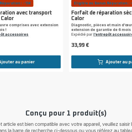
Réparation : -15€
Eligible au Bonus Réparation : 
aration avec transport
Forfait de réparation sè
 Calor
Calor
œuvre comprises avec extension
Diagnostic, pièces et main d’œ
is !
extension de garantie de 6 mois 
pôt accessoires
Expédié par
l’entrepôt accessoir
33,99 €
Prix
Ajouter au panier
Ajouter au p
Conçu pour 1 produit(s)
article est bien compatible avec votre appareil, veuillez saisir
ans la barre de recherche ci-dessous ou vous référez au table