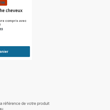
-15€
che cheveux
uvre compris avec
!
es
anier
 la référence de votre produit
au