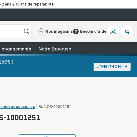
 2 ans & 15 ans de réparabilité
Nos magasins
Besoin d'aide
Nos
Besoin
Mon
Mo
magasins
d'aide
compte
pa
 & engagements
Notre Expertise
250€ !
J'EN PROFITE
trepôt accessoires
|
Ref: CS-10001251
CS-10001251