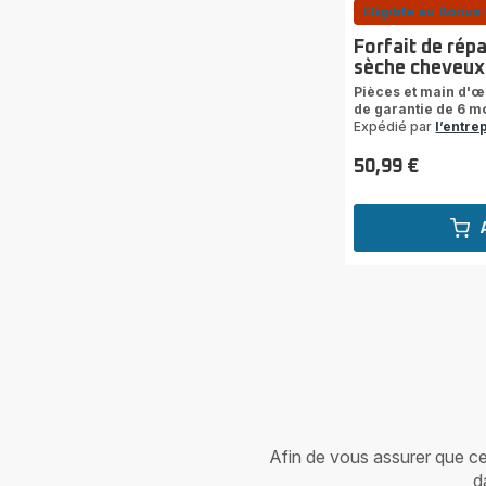
Eligible au Bonus 
Forfait de rép
sèche cheveux
Pièces et main d'
de garantie de 6 mo
Expédié par
l’entre
50,99 €
Prix
Afin de vous assurer que cet 
d