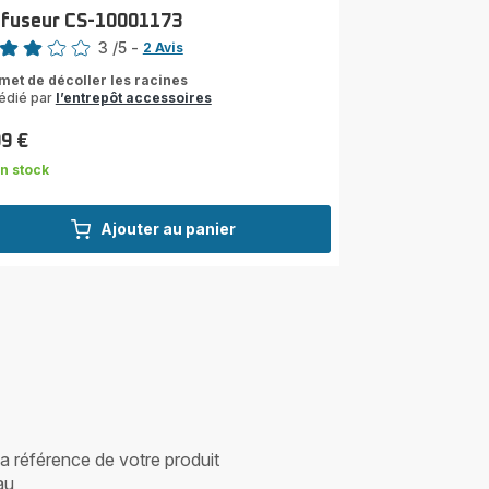
ffuseur CS-10001173
3
/5
-
2 Avis
s
met de décoller les racines
édié par
l’entrepôt accessoires
les
yenne)
99 €
n stock
Ajouter au panier
 la référence de votre produit
au