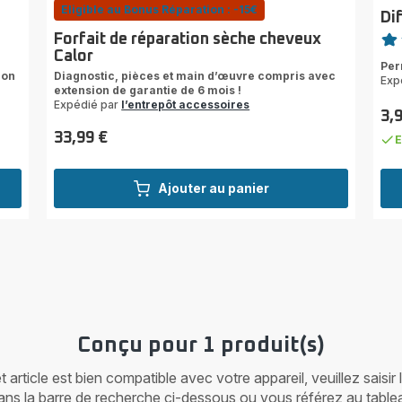
Eligible au Bonus Réparation : -15€
Di
Note
Forfait de réparation sèche cheveux
Calor
Avi
Per
3
ion
Diagnostic, pièces et main d’œuvre compris avec
Exp
extension de garantie de 6 mois !
étoi
Expédié par
l’entrepôt accessoires
(mo
3,
Prix
33,99 €
E
Prix
Ajouter au panier
Conçu pour 1 produit(s)
article est bien compatible avec votre appareil, veuillez saisir
ans la barre de recherche ci-dessous ou vous référez au table