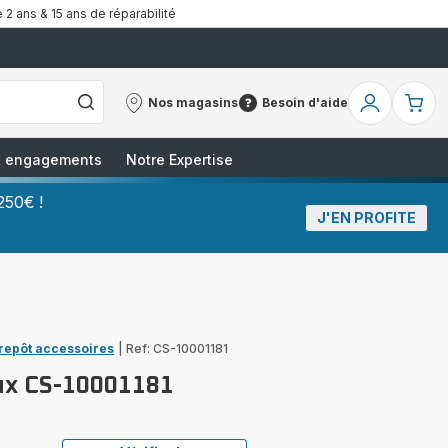
 2 ans & 15 ans de réparabilité
Nos magasins
Besoin d'aide
Nos
Besoin
Mon
Mo
magasins
d'aide
compte
pa
 & engagements
Notre Expertise
250€ !
J'EN PROFITE
trepôt accessoires
|
Ref: CS-10001181
ux CS-10001181