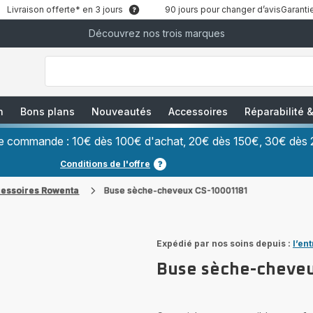
Livraison offerte* en 3 jours
90 jours pour changer d’avis
Garantie
Découvrez nos trois marques
["Que
recherchez-
vous
?","Aspirateurs
balais","Machines
à
Café
à
n
Bons plans
Nouveautés
Accessoires
Réparabilité
Grains","Centrales
Vapeurs","Sèche
Cheveux"]
ère commande : 10€ dès 100€ d'achat, 20€ dès 150€, 30€ dès 
Conditions de l'offre
cessoires Rowenta
Buse sèche-cheveux CS-10001181
Expédié par nos soins depuis :
l’en
Buse sèche-cheve