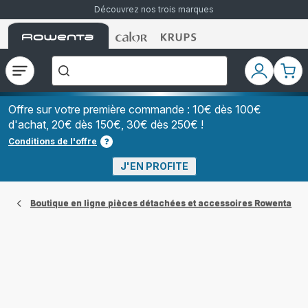
Découvrez nos trois marques
Accueil
Accueil
Accueil
["Que
Rowenta
Rowenta
Rowenta
recherchez-
vous
?","Aspirateurs
Ouvrir
Mon
Mon
balais","Machines
le
compte
pani
à
Café
menu
à
Offre sur votre première commande : 10€ dès 100€
Grains","Centrales
d'achat, 20€ dès 150€, 30€ dès 250€ !
Vapeurs","Sèche
Cheveux"]
Conditions de l'offre
J'EN PROFITE
Boutique en ligne pièces détachées et accessoires Rowenta