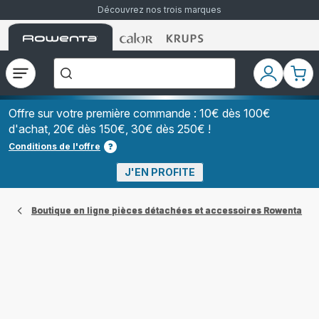
Découvrez nos trois marques
Accueil
Accueil
Accueil
["Que
Rowenta
Rowenta
Rowenta
recherchez-
vous
?","Aspirateurs
Ouvrir
Mon
Mon
balais","Machines
le
compte
pani
à
Café
menu
à
Offre sur votre première commande : 10€ dès 100€
Grains","Centrales
d'achat, 20€ dès 150€, 30€ dès 250€ !
Vapeurs","Sèche
Cheveux"]
Conditions de l'offre
J'EN PROFITE
Boutique en ligne pièces détachées et accessoires Rowenta