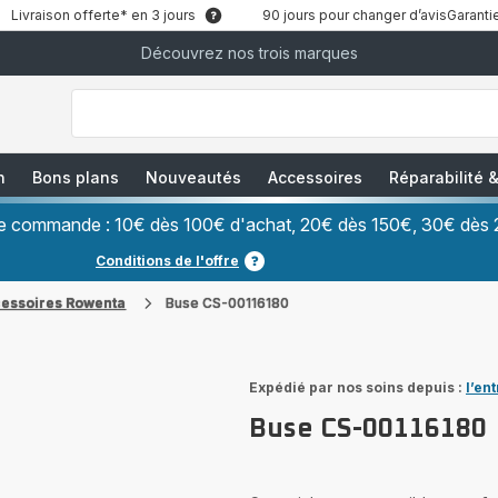
Livraison offerte* en 3 jours
90 jours pour changer d’avis
Garantie
Découvrez nos trois marques
["Que
recherchez-
vous
?","Aspirateurs
balais","Machines
à
Café
à
n
Bons plans
Nouveautés
Accessoires
Réparabilité
Grains","Centrales
Vapeurs","Sèche
Cheveux"]
ère commande : 10€ dès 100€ d'achat, 20€ dès 150€, 30€ dès 
Conditions de l'offre
cessoires Rowenta
Buse CS-00116180
Expédié par nos soins depuis :
l’en
Buse CS-00116180