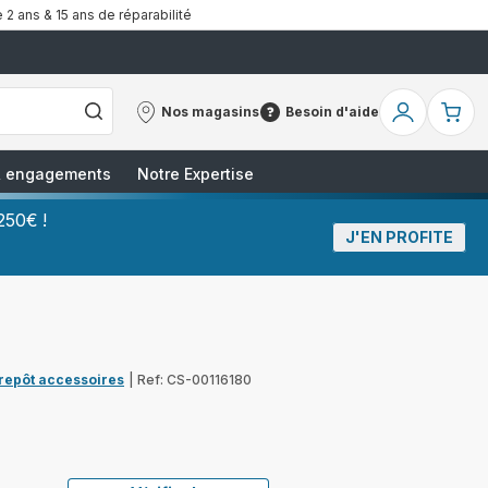
 2 ans & 15 ans de réparabilité
Nos magasins
Besoin d'aide
Nos
Besoin
Mon
Mo
magasins
d'aide
compte
pa
 & engagements
Notre Expertise
250€ !
J'EN PROFITE
trepôt accessoires
|
Ref: CS-00116180